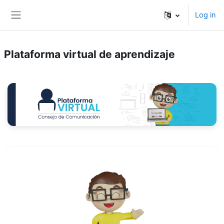
Skip to main content
Log in
Side panel
Plataforma virtual de aprendizaje